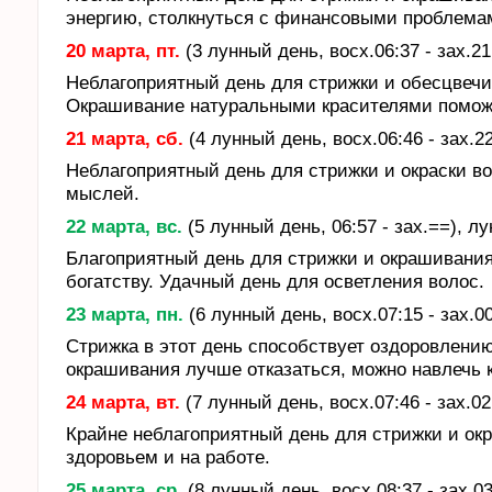
энергию, столкнуться с финансовыми проблема
20 марта, пт.
(3 лунный день, восх.06:37 - зах.21
Неблагоприятный день для стрижки и обесцвечив
Окрашивание натуральными красителями поможе
21 марта, сб.
(4 лунный день, восх.06:46 - зах.22
Неблагоприятный день для стрижки и окраски в
мыслей.
22 марта, вс.
(5 лунный день, 06:57 - зах.==), лу
Благоприятный день для стрижки и окрашивания
богатству. Удачный день для осветления волос.
23 марта, пн.
(6 лунный день, восх.07:15 - зах.0
Стрижка в этот день способствует оздоровлению
окрашивания лучше отказаться, можно навлечь 
24 марта, вт.
(7 лунный день, восх.07:46 - зах.02
Крайне неблагоприятный день для стрижки и ок
здоровьем и на работе.
25 марта, ср.
(8 лунный день, восх.08:37 - зах.03