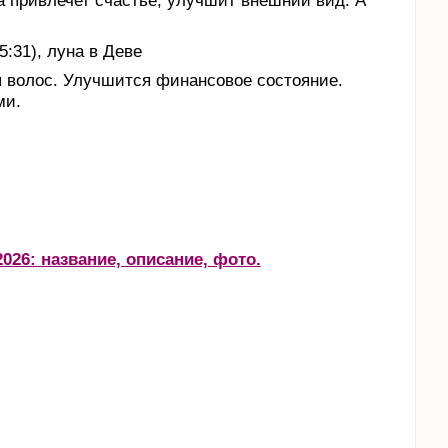
а привлечет счастье, улучшит внешний вид. А
5:31), луна в Деве
 волос. Улучшится финансовое состояние.
ми.
026: название, описание, фото.