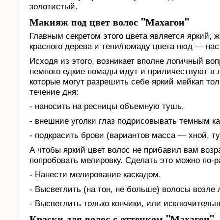
золотистый.
Макияж под цвет волос "Махагон"
Главным секретом этого цвета является яркий, 
красного дерева и тени/помаду цвета нюд — на
Исходя из этого, возникает вполне логичный во
немного едкие помады идут и приличествуют в 
которые могут разрешить себе яркий мейкап то
течение дня:
- наносить на ресницы объемную тушь,
- внешние уголки глаз подрисовывать темным к
- подкрасить брови (вариантов масса — хной, ту
А чтобы яркий цвет волос не прибавил вам возр
попробовать мелировку. Сделать это можно по-р
- Нанести мелирование каскадом.
- Высветлить (на тон, не больше) волосы возле 
- Высветлить только кончики, или исключительн
Краски для волос с оттенком "Махагон"