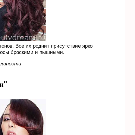
онов. Все их роднит присутствие ярко
олосы броскими и пышными.
нешности
н"