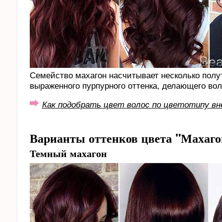
Семейство махагон насчитывает несколько полут
выраженного пурпурного оттенка, делающего в
Как подобрать цвет волос по цветотипу в
Варианты оттенков цвета "Махаго
Темный махагон